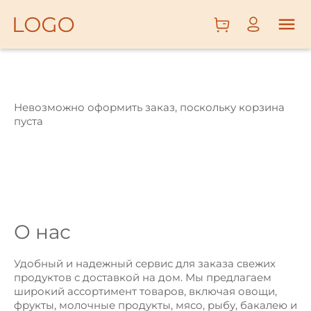
ОВОЩИ
И
ФРУКТЫ
Невозможно оформить заказ, поскольку корзина
МЯСО,
пуста
ПТИЦА,
РЫБА
КОЛБАСЫ
И СЫРЫ
МОЛОЧНЫЕ
О нас
ПРОДУКТЫ,
ЯЙЦА
Удобный и надежный сервис для заказа свежих
БАКАЛЕЯ,
продуктов с доставкой на дом. Мы предлагаем
широкий ассортимент товаров, включая овощи,
ХЛЕБ,
фрукты, молочные продукты, мясо, рыбу, бакалею и
СЛАДОСТИ