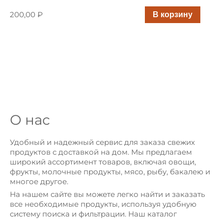
200,00 ₽
В корзину
НАПИТКИ
ДЛЯ
ЖИВОТНЫХ
НЕПРОДОВОЛЬСТВЕННЫЕ
+7 (495) 111-22-33
О нас
+7 (499) 333-22-11
Удобный и надежный сервис для заказа свежих
продуктов с доставкой на дом. Мы предлагаем
широкий ассортимент товаров, включая овощи,
фрукты, молочные продукты, мясо, рыбу, бакалею и
многое другое.
На нашем сайте вы можете легко найти и заказать
все необходимые продукты, используя удобную
систему поиска и фильтрации. Наш каталог