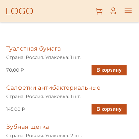
ОВОЩИ
И
ФРУКТЫ
Туалетная бумага
МЯСО,
ПТИЦА,
Страна: Россия. Упаковка: 1 шт.
РЫБА
70,00 ₽
В корзину
КОЛБАСЫ
И СЫРЫ
Салфетки антибактериальные
МОЛОЧНЫЕ
Страна: Россия. Упаковка: 1 шт.
ПРОДУКТЫ,
145,00 ₽
В корзину
ЯЙЦА
БАКАЛЕЯ,
Зубная щетка
ХЛЕБ,
Страна: Россия. Упаковка: 2 шт.
СЛАДОСТИ