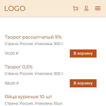
ОВОЩИ
И
ФРУКТЫ
Творог рассыпчатый 9%
МЯСО,
ПТИЦА,
Страна: Россия. Упаковка: 300 г.
РЫБА
110,00 ₽
В корзину
КОЛБАСЫ
И СЫРЫ
Творог 0,5%
МОЛОЧНЫЕ
Страна: Россия. Упаковка: 300 г.
ПРОДУКТЫ,
156,00 ₽
В корзину
ЯЙЦА
БАКАЛЕЯ,
Яйца куриные 10 шт
ХЛЕБ,
Страна: Россия. Упаковка: 10шт.
СЛАДОСТИ